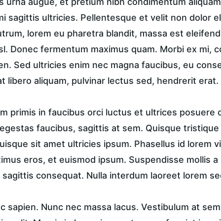
 urna augue, et pretium nibh condimentum aliquam.
i sagittis ultricies. Pellentesque et velit non dolor
trum, lorem eu pharetra blandit, massa est eleifend
isl. Donec fermentum maximus quam. Morbi ex mi, c
en. Sed ultricies enim nec magna faucibus, eu conse
t libero aliquam, pulvinar lectus sed, hendrerit erat.
 primis in faucibus orci luctus et ultrices posuere c
in egestas faucibus, sagittis at sem. Quisque tristique
uisque sit amet ultricies ipsum. Phasellus id lorem vi
ximus eros, et euismod ipsum. Suspendisse mollis a n
 sagittis consequat. Nulla interdum laoreet lorem se
unc sapien. Nunc nec massa lacus. Vestibulum at sem 