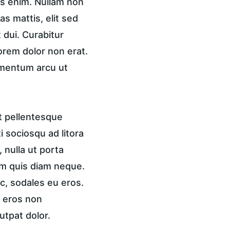
is enim. Nullam non 
s mattis, elit sed 
 dui. Curabitur 
lorem dolor non erat. 
ementum arcu ut 
t pellentesque 
 sociosqu ad litora 
nulla ut porta 
am quis diam neque. 
c, sodales eu eros. 
, eros non 
utpat dolor.