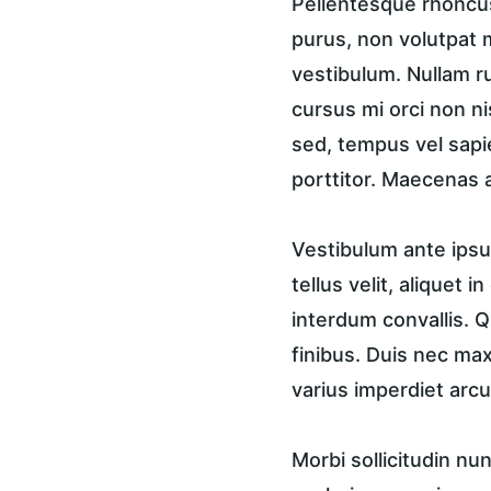
Pellentesque rhoncus
purus, non volutpat m
vestibulum. Nullam ru
cursus mi orci non n
sed, tempus vel sapi
porttitor. Maecenas a
Vestibulum ante ipsum
tellus velit, aliquet 
interdum convallis. Q
finibus. Duis nec ma
varius imperdiet arcu
Morbi sollicitudin n