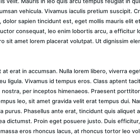
is velit. Mauris in leo quis arcu tempus feugiat in qu
msan vehicula. Vivamus iaculis pretium suscipit. Cra
dolor sapien tincidunt est, eget mollis mauris elit et
 auctor consequat, leo enim lobortis arcu, a efficitur 
ro sit amet lorem placerat volutpat. Ut dignissim el
t erat in accumsan. Nulla lorem libero, viverra ege
u ligula. Vivamus id tempus eros. Class aptent taciti
nostra, per inceptos himenaeos. Praesent porttitor, 
tempus leo, sit amet gravida velit erat tempus dui. N
a purus. Phasellus ante erat, tincidunt quis aliquet a
ea dictumst. Proin eget posuere justo. Duis efficitur
, massa eros rhoncus lacus, at rhoncus tortor leo vol