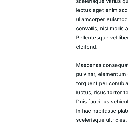
scelerisque varius qu
lectus eget enim accu
ullamcorper euismod, 
convallis, nisl mollis
Pellentesque vel libe
eleifend.
Maecenas consequat a
pulvinar, elementum e
torquent per conubia 
luctus, risus tortor 
Duis faucibus vehicul
In hac habitasse plat
scelerisque ultricies